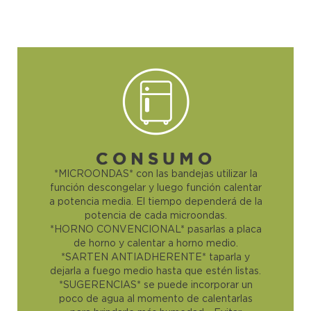
CONSUMO
*MICROONDAS* con las bandejas utilizar la
función descongelar y luego función calentar
a potencia media. El tiempo dependerá de la
potencia de cada microondas.
*HORNO CONVENCIONAL* pasarlas a placa
de horno y calentar a horno medio.
*SARTEN ANTIADHERENTE* taparla y
dejarla a fuego medio hasta que estén listas.
*SUGERENCIAS* se puede incorporar un
poco de agua al momento de calentarlas